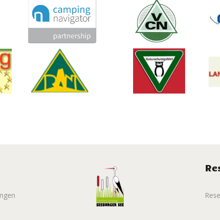
Re
ungen
Rese