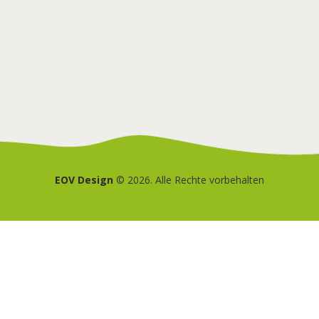
EOV Design
© 2026. Alle Rechte vorbehalten
Deutsch
Nederlands
(
Niederländisch
)
English
(
Englisch
)