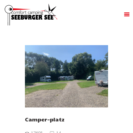
UNTERKUNFT
RESERVIEREN SIE EINE
UNTERKUNFT
KONTAKT
EINRICHTUNGEN &
AKTIVITÄTEN
UMGEBUNG
Camper-platz
17605
14