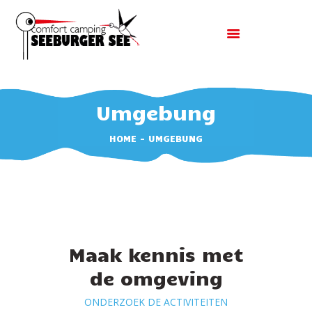
Umgebung
UNTERKUNFT
HOME
UMGEBUNG
RESERVIEREN SIE EINE
UNTERKUNFT
KONTAKT
EINRICHTUNGEN &
AKTIVITÄTEN
UMGEBUNG
Maak kennis met
de omgeving
ONDERZOEK DE ACTIVITEITEN