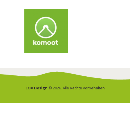
EOV Design
© 2026. Alle Rechte vorbehalten
Deutsch
Nederlands
(
Niederländisch
)
English
(
Englisch
)