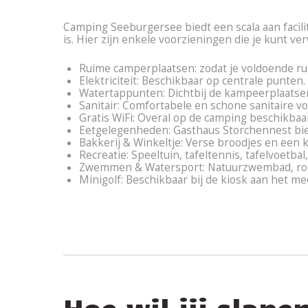
Camping Seeburgersee biedt een scala aan facilit
is. Hier zijn enkele voorzieningen die je kunt ve
Ruime camperplaatsen: zodat je voldoende ru
Elektriciteit: Beschikbaar op centrale punten.
Watertappunten: Dichtbij de kampeerplaatse
Sanitair: Comfortabele en schone sanitaire vo
Gratis WiFi: Overal op de camping beschikbaa
Eetgelegenheden: Gasthaus Storchennest bie
Bakkerij & Winkeltje: Verse broodjes en een 
Recreatie: Speeltuin, tafeltennis, tafelvoetb
Zwemmen & Watersport: Natuurzwembad, roei
Minigolf: Beschikbaar bij de kiosk aan het me
Hoe wil jij slap