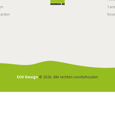
en
Tari
arden
Rese
EOV Design
© 2026. Alle rechten voorbehouden