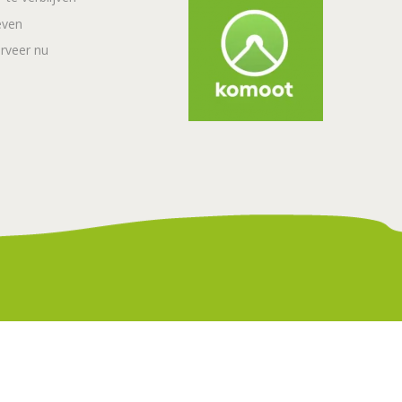
even
rveer nu