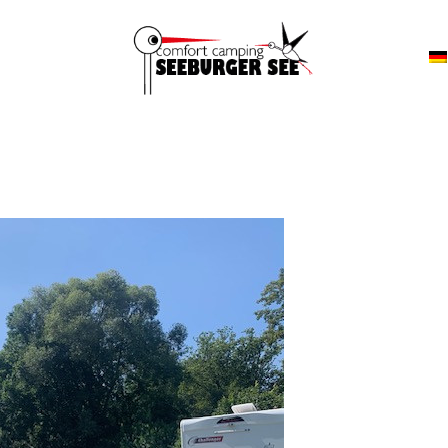
ACCOMMODATIE
RESERVEER EEN
VERBLIJF
CONTACT
FACILITEITEN
OMGEVING