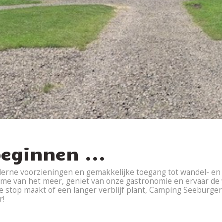
eginnen ...
derne voorzieningen en gemakkelijke toegang tot wandel- en
harme van het meer, geniet van onze gastronomie en ervaar d
te stop maakt of een langer verblijf plant, Camping Seeburger
r!