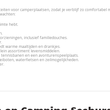
eiten voor camperplaatsen, zodat je verblijf zo comfortabel 
rwachten:
imte hebt.
n.
orzieningen, inclusief familiedouches.
r.
dt warme maaltijden en drankjes.
klein assortiment levensmiddelen.
al, tennisbanen en een avonturenspeelplaats.
boten, waterfietsen en zeilmogelijkheden.
er.
en op Camping Seebur