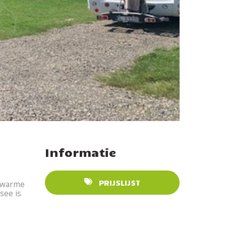
Informatie
PRIJSLIJST
e warme
see is