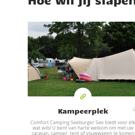
Kampeerplek
Comfort Camping Seeburger See biedt voor él
wat wils! U bent van harte welkom om met uw
caravan, camper, tent of vouwwagen te komen