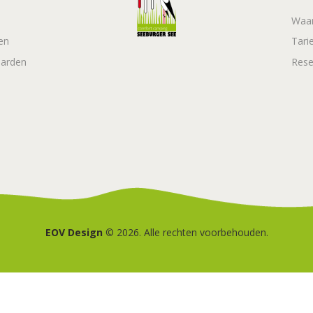
Waar
en
Tari
arden
Rese
EOV Design
© 2026. Alle rechten voorbehouden.