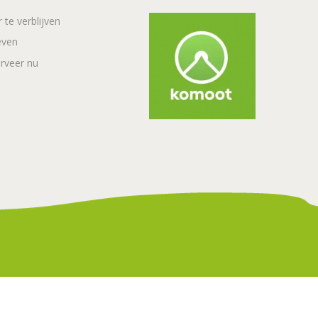
 te verblijven
even
rveer nu