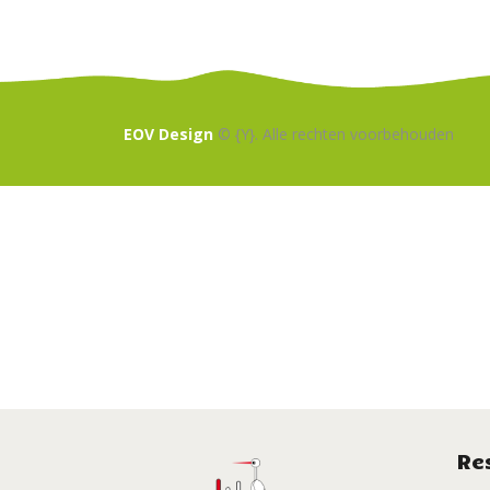
EOV Design
© {Y}. Alle rechten voorbehouden
Re