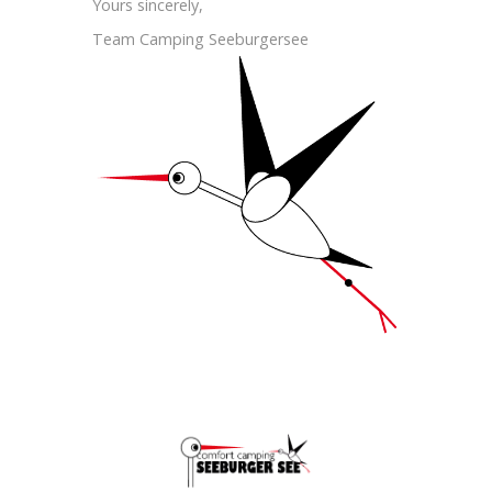
Yours sincerely,
Team Camping Seeburgersee